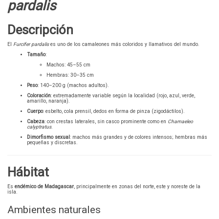
pardalis
Descripción
El
Furcifer pardalis
es uno de los camaleones más coloridos y llamativos del mundo.
Tamaño
:
Machos: 45–55 cm
Hembras: 30–35 cm
Peso
: 140–200 g (machos adultos).
Coloración
: extremadamente variable según la localidad (rojo, azul, verde,
amarillo, naranja).
Cuerpo
: esbelto, cola prensil, dedos en forma de pinza (zigodáctilos).
Cabeza
: con crestas laterales, sin casco prominente como en
Chamaeleo
calyptratus
.
Dimorfismo sexual
: machos más grandes y de colores intensos; hembras más
pequeñas y discretas.
Hábitat
Es
endémico de Madagascar
, principalmente en zonas del norte, este y noreste de la
isla.
Ambientes naturales