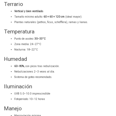
Terrario
Vertical y bien ventilado
.
Tamaño mínimo adulto:
60 × 60 × 120 cm
(ideal mayor).
Plantas naturales (pothos, ficus, schefflera), ramas y lianas.
Temperatura
Punto de asoleo:
30–33°C
Zona media: 24–27°C
Nocturna: 18–22°C
Humedad
60–80%
, con picos tras nebulización.
Nebulizaciones 2–3 veces al día.
Sistema de goteo recomendado.
Iluminación
UVB 5.0–10.0 imprescindible
Fotoperiodo: 10–12 horas
Manejo
Manipulación mínima.