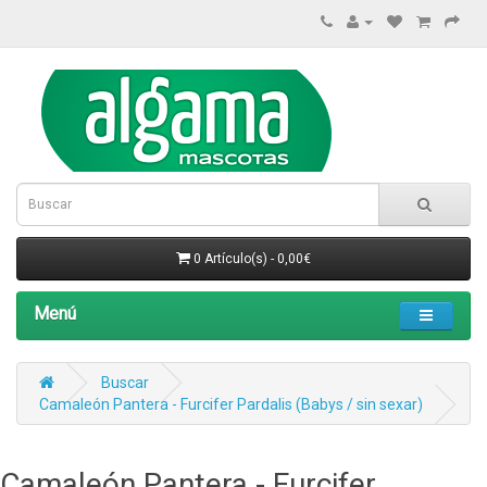
0 Artículo(s) - 0,00€
Menú
Buscar
Camaleón Pantera - Furcifer Pardalis (Babys / sin sexar)
Camaleón Pantera - Furcifer