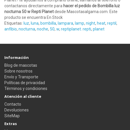
Planet? te ayudamos a comprarlo online, llámanos al teléfono o
contactanos directamente para
hacer el pedido de Bombilla luz
nocturna 50 w Repti Planet
desde Mascotasalgama.com. Este
producto se encuentra En Stock
Etiquetas:
luz
,
luna
,
bombilla
,
lampara
,
lamp
,
night
,
heat
,
reptil
,
anfibio
,
nocturna
,
noche
,
50
,
w
,
reptiplanet. repti
,
planet
Información
Blog de mascotas
Sobre nosotros
Envío y Transporte
Políticas de privacidad
Términos y condiciones
Atención al cliente
Contacto
Devoluciones
SiteMap
Extras