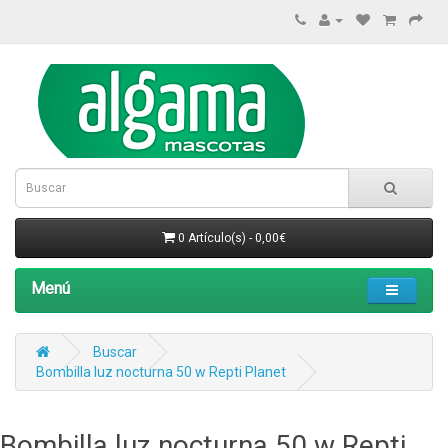
0 Artículo(s) - 0,00€
Menú
Buscar
Bombilla luz nocturna 50 w Repti Planet
Bombilla luz nocturna 50 w Repti