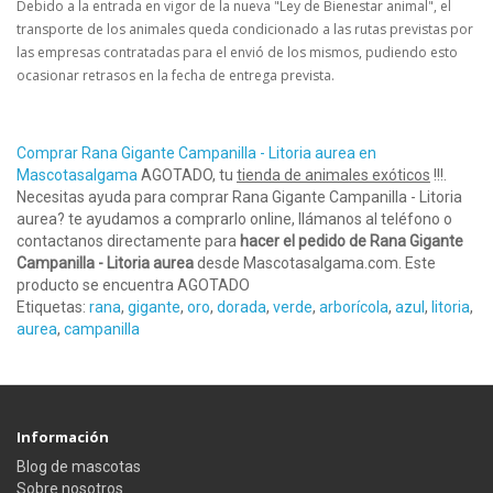
Debido a la entrada en vigor de la nueva "Ley de Bienestar animal", el
transporte de los animales queda condicionado a las rutas previstas por
las empresas contratadas para el envió de los mismos, pudiendo esto
ocasionar retrasos en la fecha de entrega prevista.
Comprar Rana Gigante Campanilla - Litoria aurea en
Mascotasalgama
AGOTADO, tu
tienda de animales exóticos
!!!.
Necesitas ayuda para comprar Rana Gigante Campanilla - Litoria
aurea? te ayudamos a comprarlo online, llámanos al teléfono o
contactanos directamente para
hacer el pedido de Rana Gigante
Campanilla - Litoria aurea
desde Mascotasalgama.com. Este
producto se encuentra AGOTADO
Etiquetas:
rana
,
gigante
,
oro
,
dorada
,
verde
,
arborícola
,
azul
,
litoria
,
aurea
,
campanilla
Información
Blog de mascotas
Sobre nosotros