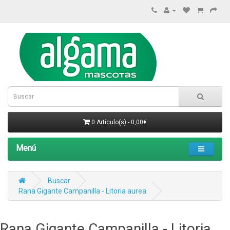
0 Artículo(s) - 0,00€
Menú
Buscar
Rana Gigante Campanilla - Litoria aurea
Rana Gigante Campanilla - Litoria