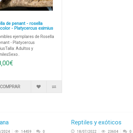
la de penant - rosella
icolor - Platycercus eximius
nibles ejemplares de Rosella
nant - Platycercus
usTalla: Adultos y
nilesSexo..
0,00€
COMPRAR
uana
Reptiles y exóticos
/2024
14459
0
18/07/2022
23604
0