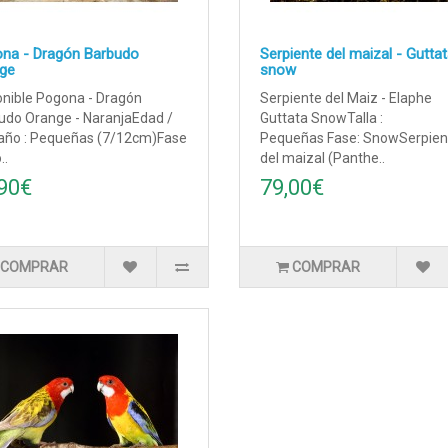
na - Dragón Barbudo
Serpiente del maizal - Gutta
ge
snow
onible Pogona - Dragón
Serpiente del Maiz - Elaphe
udo Orange - NaranjaEdad /
Guttata SnowTalla :
ño : Pequeñas (7/12cm)Fase
Pequeñas Fase: SnowSerpien
..
del maizal (Panthe..
90€
79,00€
COMPRAR
COMPRAR