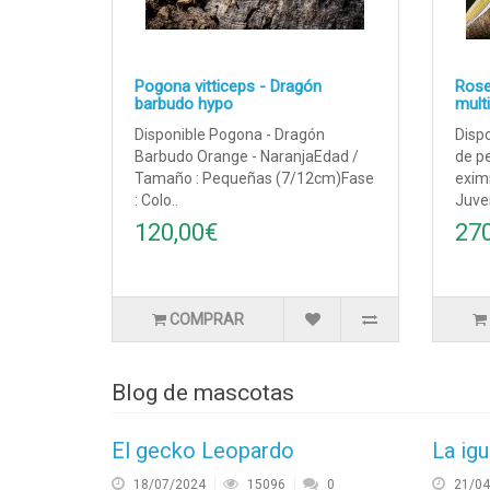
Pogona vitticeps - Dragón
Rosel
barbudo hypo
mult
Disponible Pogona - Dragón
Dispo
Barbudo Orange - NaranjaEdad /
de pe
Tamaño : Pequeñas (7/12cm)Fase
eximi
: Colo..
Juve
120,00€
27
COMPRAR
Blog de mascotas
El gecko Leopardo
La ig
18/07/2024
15096
0
21/04