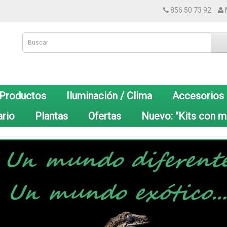
856 50 73 92
 Productos
Iluminación / Clima
Accesorios
ario
Plantas
Ofertas
Nuevo: "Kits con m