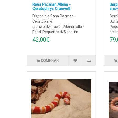
Rana Pacman Albina -
Serpi
Ceratophrys Cranwelli
sno
Disponible Rana Pacman -
Serpi
Ceratophrys
Gutta
cranwelliMutación:AlbinaTalla /
Pequ
Edad: Pequeños 4/5 centím..
del m
42,00€
79,
COMPRAR