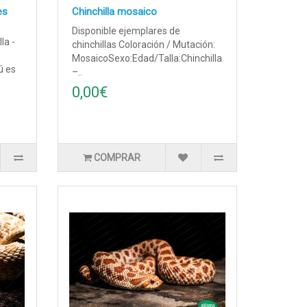
es
Chinchilla mosaico
Disponible ejemplares de
la -
chinchillas Coloración / Mutación:
MosaicoSexo:Edad/Talla:Chinchilla
ú es
–..
0,00€
COMPRAR