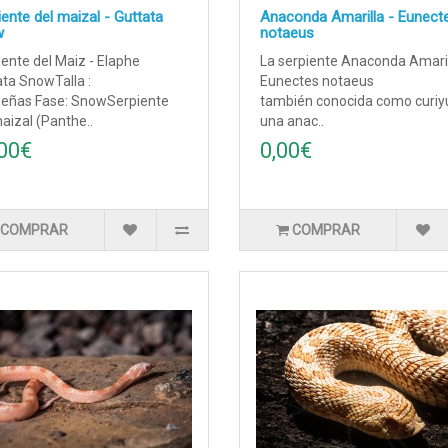
ente del maizal - Guttata
Anaconda Amarilla - Eunect
w
notaeus
ente del Maiz - Elaphe
La serpiente Anaconda Amaril
ta SnowTalla :
Eunectes notaeus
eñas Fase: SnowSerpiente
también conocida como curiy
aizal (Panthe..
una anac..
00€
0,00€
COMPRAR
COMPRAR