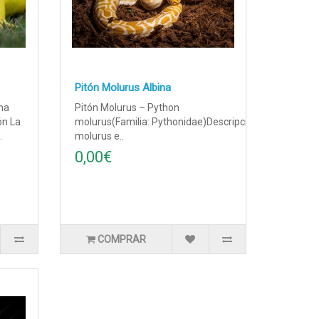
Pitón Molurus Albina
ana
Pitón Molurus – Python
ón La
molurus(Familia: Pythonidae)DescripciónLa pitón
.
molurus e..
0,00€
COMPRAR