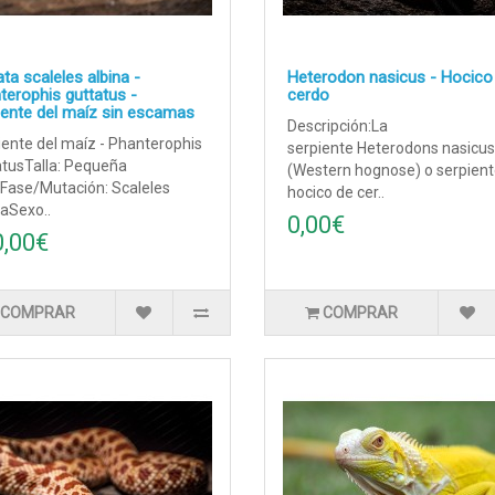
ta scaleles albina -
Heterodon nasicus - Hocico
terophis guttatus -
cerdo
iente del maíz sin escamas
Descripción:La
iente del maíz - Phanterophis
serpiente Heterodons nasicus
atusTalla: Pequeña
(Western hognose) o serpient
Fase/Mutación: Scaleles
hocico de cer..
aSexo..
0,00€
0,00€
COMPRAR
COMPRAR