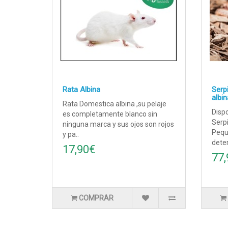
Rata Albina
Serp
albi
Rata Domestica albina ,su pelaje
Dispo
es completamente blanco sin
Serpi
ninguna marca y sus ojos son rojos
Pequ
y pa..
dete
17,90€
77,
COMPRAR