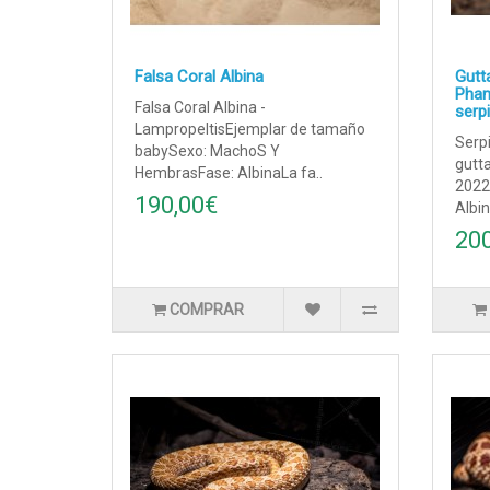
Falsa Coral Albina
Gutta
Phan
Falsa Coral Albina -
serp
LampropeltisEjemplar de tamaño
Serp
babySexo: MachoS Y
gutt
HembrasFase: AlbinaLa fa..
2022
190,00€
Albin
20
COMPRAR