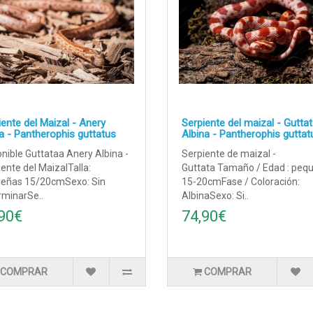
iente del Maizal - Anery
Serpiente del maizal - Gutta
na - Pantherophis guttatus
Albina - Pantherophis guttat
nible Guttataa Anery Albina -
Serpiente de maizal -
ente del MaizalTalla:
Guttata Tamaño / Edad : peq
eñas 15/20cmSexo: Sin
15-20cmFase / Coloración:
rminarSe..
AlbinaSexo: Si..
90€
74,90€
COMPRAR
COMPRAR