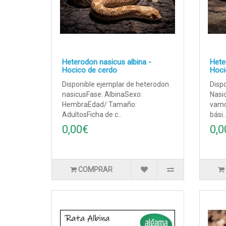
Heterodon nasicus albina -
Hete
Hocico de cerdo
Hoci
Disponible ejemplar de heterodon
Dispo
nasicusFase: AlbinaSexo:
Nasic
HembraEdad/ Tamaño:
vamo
AdultosFicha de c..
bási..
0,00€
0,0
COMPRAR