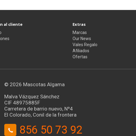
 al cliente
Extras
o
Marcas
iones
Our News
Vales Regalo
Afiliados
Ofertas
© 2026
Mascotas Algama
Malva Vázquez Sánchez
CIF 48975885F
Carretera de barrio nuevo, Nº4
El Colorado, Conil de la frontera
856 50 73 92