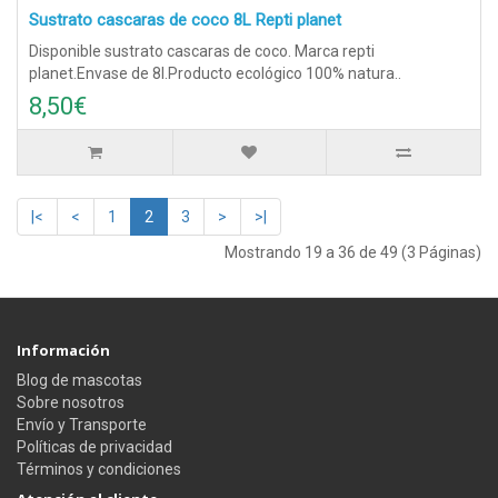
Sustrato cascaras de coco 8L Repti planet
Disponible sustrato cascaras de coco. Marca repti
planet.Envase de 8l.Producto ecológico 100% natura..
8,50€
|<
<
1
2
3
>
>|
Mostrando 19 a 36 de 49 (3 Páginas)
Información
Blog de mascotas
Sobre nosotros
Envío y Transporte
Políticas de privacidad
Términos y condiciones