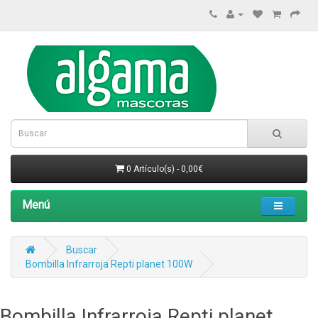
0 Artículo(s) - 0,00€
Menú
Buscar
Bombilla Infrarroja Repti planet 100W
Bombilla Infrarroja Repti planet