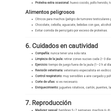
Proteína extra ocasional:
huevo cocido, pollo hervido, t
Alimentos peligrosos
Cítricos para machos (peligro de tumores testiculares 
Chocolate, cebolla, aguacate, bebidas con gas, alcoho
Evitar comida de perro/gato por exceso de proteínas.
6. Cuidados en cautividad
Compañía:
nunca tener una sola rata.
Limpieza de la jaula:
retirar zonas sucias cada 2–3 día
Ejercicio:
tiempo de juego fuera de la jaula (1–2 h al dí
Revisión veterinaria:
veterinario especialista en exóti
Control respiratorio:
muy sensibles a aire cargado y pol
Corte de uñas:
si es necesario.
Enriquecimiento:
juguetes rotativos, cartón, puentes, l
7. Reproducción
Madurez sexual:
hembras 5–7 semanas; machos 6–8