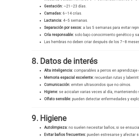
Gestación:
~21–23 días.
Camadas:
6–14 crías.
Lactancia:
4–5 semanas.
Separación por sexos:
a las 5 semanas para evitar rep
Cría responsable:
solo bajo conocimiento genético y san
Las hembras no deben criar después de los 7–8 meses
8. Datos de interés
Alta inteligencia:
comparables a perros en aprendizaje 
Memoria espacial excelente:
recuerdan rutas y laberint
Comunicación:
emiten ultrasonidos que no oímos.
Higiene:
se acicalan varias veces al día, manteniendo s
Olfato sensible:
pueden detectar enfermedades y explo
9. Higiene
Autolimpieza:
no suelen necesitar baños; si se ensuci
Evitar baños frecuentes:
pueden estresarse y afectar su