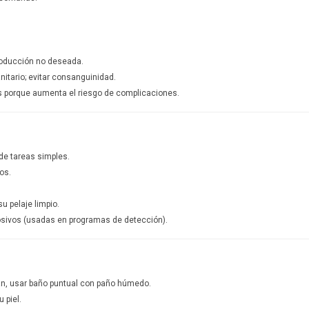
roducción no deseada.
itario; evitar consanguinidad.
 porque aumenta el riesgo de complicaciones.
de tareas simples.
os.
u pelaje limpio.
sivos (usadas en programas de detección).
an, usar baño puntual con paño húmedo.
 piel.