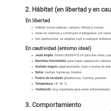
2. Hábitat (en libertad y en ca
En libertad
Habitan zonas urbanas, campos, riberas y cuevas.
Viven en colonias y construyen madrigueras con varias
Son oportunistas: se adaptan casi a cualquier ambient
En cautividad (entorno ideal)
Jaula amplia:
mínimo 80×50×70 cm para dos ratas; cua
Barrrotes horizontales:
para trepar; separación máxima
Sustrato seguro:
papel prensado, maíz o virutas de ál
Nidos:
casitas, hamacas, túneles.
Puntos de escalada:
plataformas, cuerdas, puentes.
Temperatura:
18–26 °C.
Ventilación:
muy importante para evitar enfermedades r
3. Comportamiento