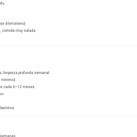
ofu.
por d-limoneno).
l, comida muy salada.
s; limpieza profunda semanal.
a mínimo).
cos cada 6–12 meses.
vo.
aberintos.
 semanas.