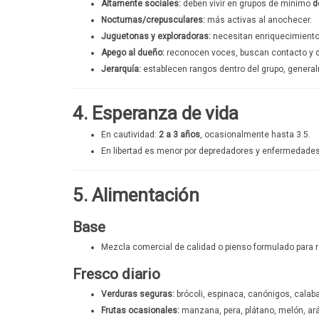
Altamente sociales:
deben vivir en grupos de mínimo
d
Nocturnas/crepusculares:
más activas al anochecer.
Juguetonas y exploradoras:
necesitan enriquecimiento
Apego al dueño:
reconocen voces, buscan contacto y di
Jerarquía:
establecen rangos dentro del grupo, general
4. Esperanza de vida
En cautividad:
2 a 3 años
, ocasionalmente hasta 3.5.
En libertad es menor por depredadores y enfermedades
5. Alimentación
Base
Mezcla comercial de calidad o pienso formulado para r
Fresco diario
Verduras seguras:
brócoli, espinaca, canónigos, calaba
Frutas ocasionales:
manzana, pera, plátano, melón, ar