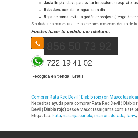
Jaula limpia:
clave para evitar infecciones respiratorias 
Bebedero:
cambiar el agua cada día.
Ropa de cama:
evitar algodón esponjoso (riesgo de enre
Sin duda una rata es una de las mejores mascotas dentro de la
Puedes hacer tu pedido por teléfono.
856 50 73 92
722 19 41 02
Recogida en tienda: Gratis.
Comprar Rata Red Devil ( Diablo rojo) en Mascotasalg
Necesitas ayuda para comprar Rata Red Devil ( Diablo 
Devil ( Diablo rojo)
desde Mascotasalgama.com. Este p
Etiquetas:
Rata
,
naranja
,
canela
,
marrón
,
dorada
,
fanw
,