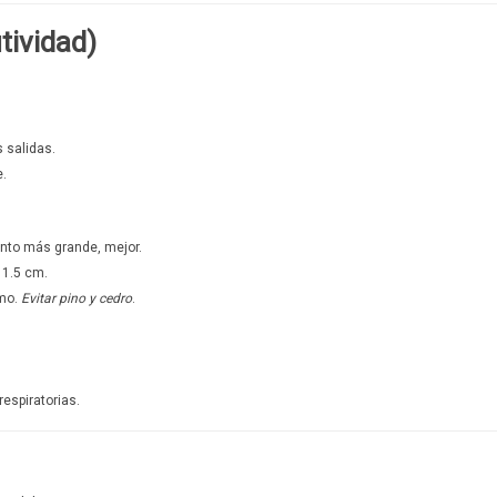
utividad)
 salidas.
e.
nto más grande, mejor.
 1.5 cm.
amo.
Evitar pino y cedro
.
espiratorias.