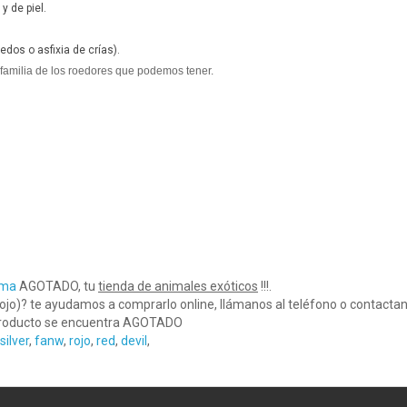
y de piel.
dos o asfixia de crías).
 familia de los roedores que podemos tener.
ama
AGOTADO, tu
tienda de animales exóticos
!!!.
rojo)? te ayudamos a comprarlo online, llámanos al teléfono o contact
roducto se encuentra AGOTADO
silver
,
fanw
,
rojo
,
red
,
devil
,