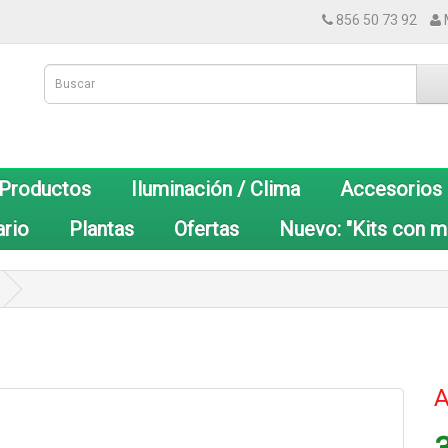
856 50 73 92
 Productos
Iluminación / Clima
Accesorios
ario
Plantas
Ofertas
Nuevo: "Kits con m