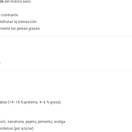
os
del mismo sexo.
 constante.
sfrutan la interacción.
mente sin peleas graves.
.
atas (14–18 % proteína, 4–6 % grasa).
cín, zanahoria, pepino, pimiento, acelga.
ándanos (por azúcar).