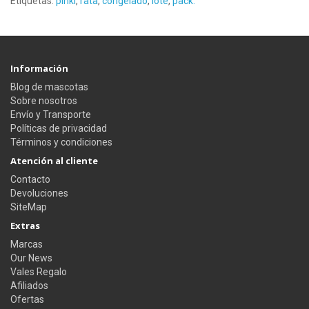
Etiquetas:
pinki
,
rata
,
congelado
,
lote
,
pack.
Información
Blog de mascotas
Sobre nosotros
Envío y Transporte
Políticas de privacidad
Términos y condiciones
Atención al cliente
Contacto
Devoluciones
SiteMap
Extras
Marcas
Our News
Vales Regalo
Afiliados
Ofertas