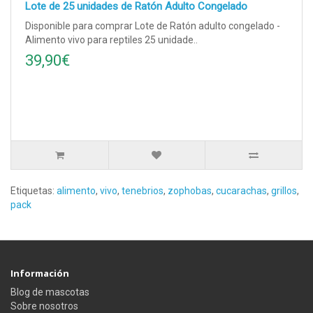
Lote de 25 unidades de Ratón Adulto Congelado
Disponible para comprar Lote de Ratón adulto congelado -
Alimento vivo para reptiles 25 unidade..
39,90€
Etiquetas:
alimento
,
vivo
,
tenebrios
,
zophobas
,
cucarachas
,
grillos
,
pack
Información
Blog de mascotas
Sobre nosotros