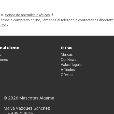
 tu
tienda de animales exóticos
!!!.
amos a comprarlo online, llámanos al teléfono o contactanos directa
Stock
 al cliente
Extras
o
Marcas
iones
Our News
Vales Regalo
Afiliados
Ofertas
© 2026
Mascotas Algama
Malva Vázquez Sánchez
CIF 48975885F