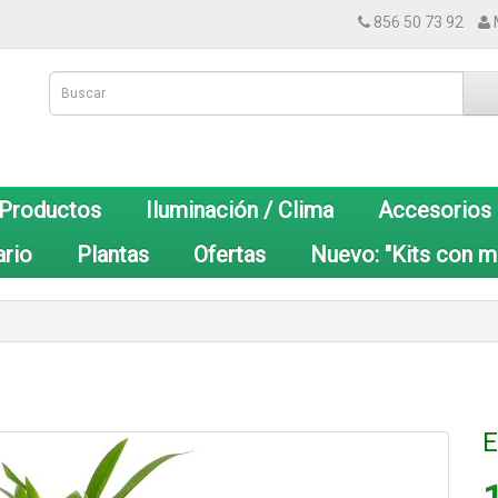
856 50 73 92
 Productos
Iluminación / Clima
Accesorios
ario
Plantas
Ofertas
Nuevo: "Kits con m
E