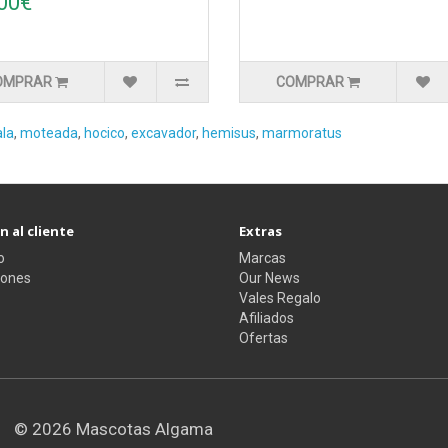
00€
OMPRAR
COMPRAR
ala
,
moteada
,
hocico
,
excavador
,
hemisus
,
marmoratus
 al cliente
Extras
o
Marcas
iones
Our News
Vales Regalo
Afiliados
Ofertas
© 2026
Mascotas Algama