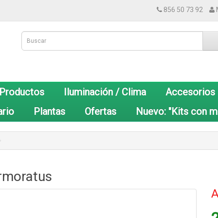
856 50 73 92
 Productos
Iluminación / Clima
Accesorios
ario
Plantas
Ofertas
Nuevo: "Kits con m
rmoratus