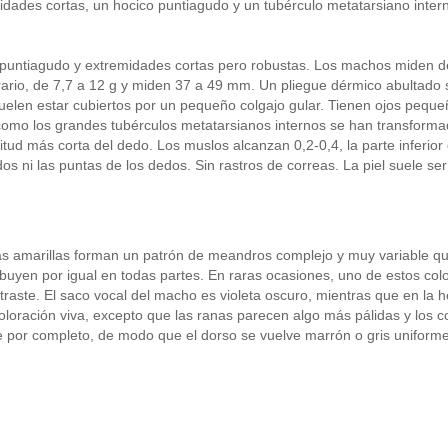
idades cortas, un hocico puntiagudo y un tubérculo metatarsiano inter
y puntiagudo y extremidades cortas pero robustas. Los machos miden 
rario, de 7,7 a 12 g y miden 37 a 49 mm. Un pliegue dérmico abultado s
elen estar cubiertos por un pequeño colgajo gular. Tienen ojos pequeñ
 como los grandes tubérculos metatarsianos internos se han transform
itud más corta del dedo. Los muslos alcanzan 0,2-0,4, la parte inferior 
os ni las puntas de los dedos. Sin rastros de correas. La piel suele se
as amarillas forman un patrón de meandros complejo y muy variable qu
ribuyen por igual en todas partes. En raras ocasiones, uno de estos c
raste. El saco vocal del macho es violeta oscuro, mientras que en la 
a coloración viva, excepto que las ranas parecen algo más pálidas y los
 por completo, de modo que el dorso se vuelve marrón o gris uniform