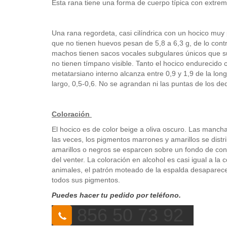
Esta rana tiene una forma de cuerpo típica con extrem
Una rana regordeta, casi cilíndrica con un hocico mu
que no tienen huevos pesan de 5,8 a 6,3 g, de lo cont
machos tienen sacos vocales subgulares únicos que su
no tienen tímpano visible. Tanto el hocico endurecido
metatarsiano interno alcanza entre 0,9 y 1,9 de la long
largo, 0,5-0,6. No se agrandan ni las puntas de los ded
Coloración
El hocico es de color beige a oliva oscuro. Las manch
las veces, los pigmentos marrones y amarillos se dist
amarillos o negros se esparcen sobre un fondo de cont
del venter. La coloración en alcohol es casi igual a l
animales, el patrón moteado de la espalda desaparece
todos sus pigmentos.
Puedes hacer tu pedido por teléfono.
856 50 73 92