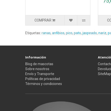
75,
COMPRAR
C
Etiquetas:
ranas
,
anfibios
,
pico
,
pato
,
jaspeado
,
nariz
,
p
Información
Atención
Blog de mascotas
Contact
Sobre nosotros
Devoluc
Envío y Transporte
SiteMap
Políticas de privacidad
Términos y condiciones