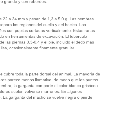
no grande y con rebordes.
de 22 a 34 mm y pesan de 1,3 a 5,0 g. Las hembras
epara las regiones del cuello y del hocico. Los
os con pupilas cortadas verticalmente. Estas ranas
ado en herramientas de excavación. El tubérculo
de las piernas 0,3-0,4 y el pie, incluido el dedo más
r lisa, ocasionalmente finamente granular.
e cubre toda la parte dorsal del animal. La mayoría de
olores parece menos llamativo, de modo que los puntos
hembra, la garganta comparte el color blanco grisáceo
 colores suelen volverse marrones. En algunos
e. La garganta del macho se vuelve negra o pierde