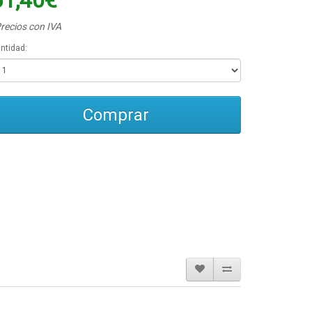
51,40€
recios con IVA
ntidad:
Comprar