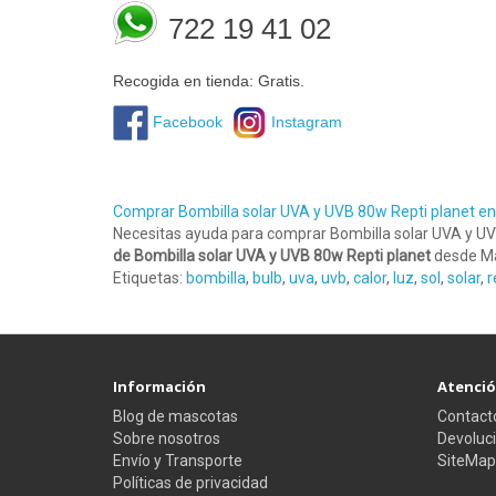
722 19 41 02
Recogida en tienda: Gratis.
Facebook
Instagram
Comprar Bombilla solar UVA y UVB 80w Repti planet 
Necesitas ayuda para comprar Bombilla solar UVA y UV
de Bombilla solar UVA y UVB 80w Repti planet
desde Ma
Etiquetas:
bombilla
,
bulb
,
uva
,
uvb
,
calor
,
luz
,
sol
,
solar
,
r
Información
Atención
Blog de mascotas
Contact
Sobre nosotros
Devoluc
Envío y Transporte
SiteMap
Políticas de privacidad