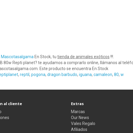
en Mascotasalgama
En Stock, tu
tienda de animales exóticos
!!!.
B 80w Repti planet? te ayudamos a comprarlo online, llámanos al telé
scotasalgama.com. Este producto se encuentra En Stock
eptiplanet
,
reptil
,
pogona
,
dragon barbudo
,
iguana
,
camaleon
,
80
,
w
 al cliente
Extras
o
Marcas
iones
Our News
Vales Regalo
Afiliados