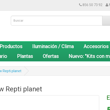
856 50 73 92
 Productos
Iluminación / Clima
Accesorios
ario
Plantas
Ofertas
Nuevo: "Kits con m
w Repti planet
w Repti planet
E