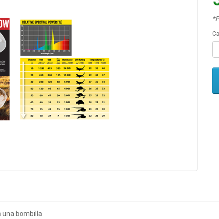
*P
Ca
n una bombilla