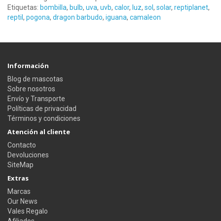
Etiquetas:
bombilla
,
bulb
,
uva
,
uvb
,
calor
,
luz
,
sol
,
solar
,
reptiplanet
,
reptil
,
pogona
,
dragon barbudo
,
iguana
,
camaleon
Información
Blog de mascotas
Sobre nosotros
Envío y Transporte
Políticas de privacidad
Términos y condiciones
Atención al cliente
Contacto
Devoluciones
SiteMap
Extras
Marcas
Our News
Vales Regalo