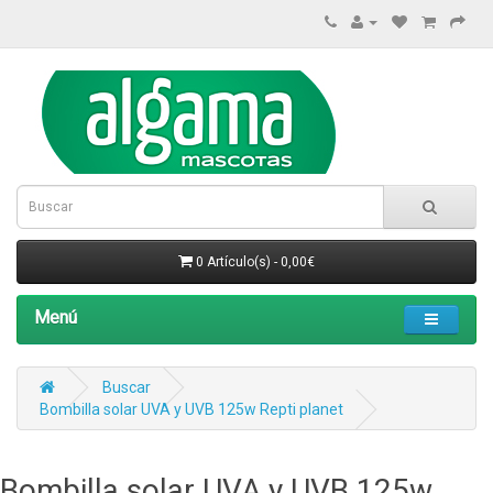
0 Artículo(s) - 0,00€
Menú
Buscar
Bombilla solar UVA y UVB 125w Repti planet
Bombilla solar UVA y UVB 125w