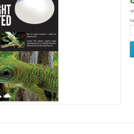
*P
Ca