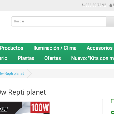
856 50 73 92
 Productos
Iluminación / Clima
Accesorios
ario
Plantas
Ofertas
Nuevo: "Kits con m
0w Repti planet
0w Repti planet
E