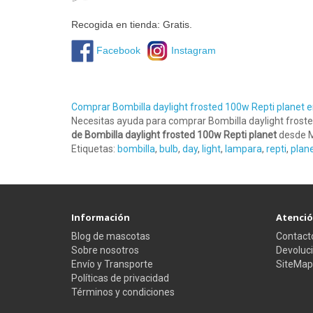
Recogida en tienda: Gratis.
Facebook
Instagram
Comprar Bombilla daylight frosted 100w Repti planet
Necesitas ayuda para comprar Bombilla daylight frost
de Bombilla daylight frosted 100w Repti planet
desde M
Etiquetas:
bombilla
,
bulb
,
day
,
light
,
lampara
,
repti
,
plan
Información
Atención
Blog de mascotas
Contact
Sobre nosotros
Devoluc
Envío y Transporte
SiteMap
Políticas de privacidad
Términos y condiciones