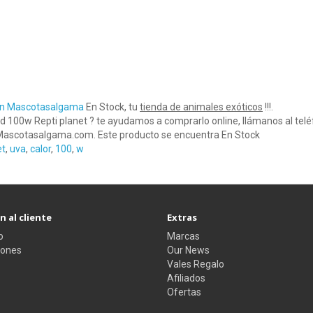
 en Mascotasalgama
En Stock, tu
tienda de animales exóticos
!!!.
ed 100w Repti planet ? te ayudamos a comprarlo online, llámanos al te
ascotasalgama.com. Este producto se encuentra En Stock
et
,
uva
,
calor
,
100
,
w
 al cliente
Extras
o
Marcas
iones
Our News
Vales Regalo
Afiliados
Ofertas