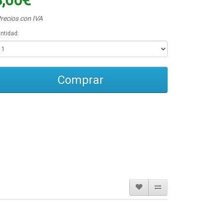
8,60€
recios con IVA
ntidad:
Comprar