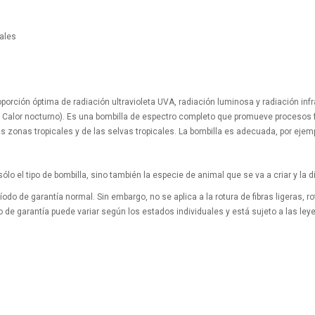
rales
orción óptima de radiación ultravioleta UVA, radiación luminosa y radiación infr
o, Calor nocturno). Es una bombilla de espectro completo que promueve procesos fi
las zonas tropicales y de las selvas tropicales. La bombilla es adecuada, por ejempl
lo el tipo de bombilla, sino también la especie de animal que se va a criar y la d
do de garantía normal. Sin embargo, no se aplica a la rotura de fibras ligeras, r
 de garantía puede variar según los estados individuales y está sujeto a las ley