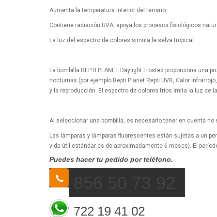
Aumenta la temperatura interior del terrario
Contiene radiación UVA, apoya los procesos fisiológicos natu
La luz del espectro de colores simula la selva tropical
La bombilla REPTI PLANET Daylight Frosted proporciona una prop
nocturnas (por ejemplo Repti Planet Repti UVB, Calor infrarroj
y la reproducción. El espectro de colores fríos imita la luz de 
Al seleccionar una bombilla, es necesario tener en cuenta no só
Las lámparas y lámparas fluorescentes están sujetas a un perío
vida útil estándar es de aproximadamente 6 meses). El período
Puedes hacer tu pedido por teléfono.
856 50 73 92
722 19 41 02