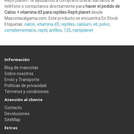
Repti planet? te ayudamos a comprarlo online, llámanos al
teléfono o contactanos directamente para
hacer el pedido de
Calcio + vitamina d3 para reptiles Repti planet
desde
Mascotasalgama.com. Este producto se encuentra En Stock
Etiquetas:
calcio
,
vitamina d3
,
reptiles
,
calcium
,
vit
,
polvo
,
complementario
,
reptil
,
anfibio
,
125
,
reptiplanet
Información
Blog de mascotas
Sobre nosotros
Envío y Transporte
Políticas de privacidad
Términos y condiciones
Atención al cliente
Contacto
Devoluciones
SiteMap
Extras