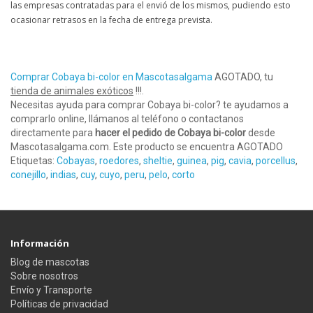
las empresas contratadas para el envió de los mismos, pudiendo esto
ocasionar retrasos en la fecha de entrega prevista.
Comprar Cobaya bi-color en Mascotasalgama
AGOTADO, tu
tienda de animales exóticos
!!!.
Necesitas ayuda para comprar Cobaya bi-color? te ayudamos a
comprarlo online, llámanos al teléfono o contactanos
directamente para
hacer el pedido de Cobaya bi-color
desde
Mascotasalgama.com. Este producto se encuentra AGOTADO
Etiquetas:
Cobayas
,
roedores
,
sheltie
,
guinea
,
pig
,
cavia
,
porcellus
,
conejillo
,
indias
,
cuy
,
cuyo
,
peru
,
pelo
,
corto
Información
Blog de mascotas
Sobre nosotros
Envío y Transporte
Políticas de privacidad