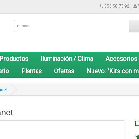
856 50 73 92
 Productos
Iluminación / Clima
Accesorios
ario
Plantas
Ofertas
Nuevo: "Kits con m
anet
anet
E