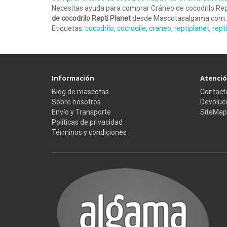
Necesitas ayuda para comprar Cráneo de cocodrilo Rep
de cocodrilo Repti Planet
desde Mascotasalgama.com. E
Etiquetas:
cocodrilo
,
cocrodile
,
craneo
,
reptiplanet
,
repti
Información
Atención
Blog de mascotas
Contact
Sobre nosotros
Devoluc
Envío y Transporte
SiteMap
Políticas de privacidad
Términos y condiciones