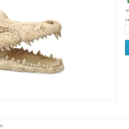
*P
Ca
t.