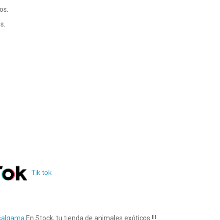
os.
s.
Tik tok
asalgama
En Stock, tu
tienda de animales exóticos
!!!.