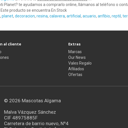
ti Planet? te ayudamos a comprarlo online, llámanos al teléfono o co
ste producto se encuentra En Stock
,
planet
,
decoracion
,
resina
,
calavera
,
artificial
,
acuario
,
anfibio
,
reptil
,
ter
 al cliente
Extras
o
Marcas
iones
Our News
Vales Regalo
Afiliados
Ofertas
© 2026
Mascotas Algama
Malva Vázquez Sánchez
CIF 48975885F
Carretera de barrio nuevo, Nº4