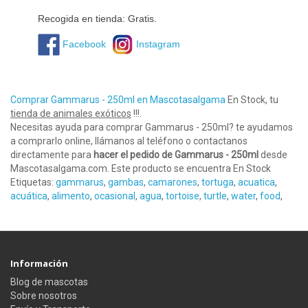
Recogida en tienda: Gratis.
Facebook
Instagram
Comprar Gammarus - 250ml en Mascotasalgama
En Stock, tu
tienda de animales exóticos
!!!.
Necesitas ayuda para comprar Gammarus - 250ml? te ayudamos
a comprarlo online, llámanos al teléfono o contactanos
directamente para
hacer el pedido de Gammarus - 250ml
desde
Mascotasalgama.com. Este producto se encuentra En Stock
Etiquetas:
gammarus
,
gambas
,
camarones
,
tortuga
,
acuatica
,
acuática
,
alimento
,
ocasional
,
agua
,
tortoise
,
turtle
,
water
,
food
,
Información
Blog de mascotas
Sobre nosotros