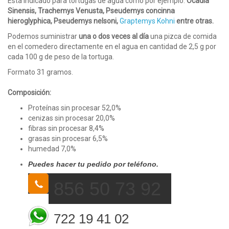
Esta indicado para tortugas de agua como por ejemplo:
Ocadia
Sinensis, Trachemys Venusta, Pseudemys concinna
hieroglyphica, Pseudemys nelsoni,
Graptemys Kohni
entre otras.
Podemos suministrar
una o dos veces al día
una pizca de comida
en el comedero directamente en el agua en cantidad de 2,5 g por
cada 100 g de peso de la tortuga.
Formato 31 gramos.
Composición:
Proteínas sin procesar 52,0%
cenizas sin procesar 20,0%
fibras sin procesar 8,4%
grasas sin procesar 6,5%
humedad 7,0%
Puedes hacer tu pedido por teléfono.
856 50 73 92
722 19 41 02