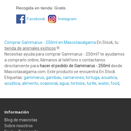
Recogida en tienda: Gratis.
Facebook
Instagram
Comprar Gammarus - 250ml en Mascotasalgama
En Stock, tu
tienda de animales exóticos
!!!.
Necesitas ayuda para comprar Gammarus - 250ml? te ayudamos
a comprarlo online, llámanos al teléfono o contactanos
directamente para
hacer el pedido de Gammarus - 250ml
desde
Mascotasalgama.com. Este producto se encuentra En Stock
Etiquetas:
gammarus
,
gambas
,
camarones
,
tortuga
,
acuatica
,
acuática
,
alimento
,
ocasional
,
agua
,
tortoise
,
turtle
,
water
,
food
,
Información
Blog de mascotas
Sobre nosotros