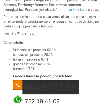
Esta indicado para tortugas de agua como por ejemplo:
Ocadia
Sinensis, Trachemys Venusta, Pseudemys concinna
hieroglyphica, Pseudemys nelsoni,
Graptemys Kohni
entre otras.
Podemos suministrar
una o dos veces al día
una pizca de comida
en el comedero directamente en el agua en cantidad de 2,5 g por
cada 100 g de peso de la tortuga.
Formato 31 gramos.
Composición:
Proteínas sin procesar 52,0%
cenizas sin procesar 20,0%
fibras sin procesar 8,4%
grasas sin procesar 6,5%
humedad 7,0%
Puedes hacer tu pedido por teléfono.
856 50 73 92
722 19 41 02