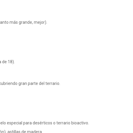
uanto más grande, mejor).
a de 18).
briendo gran parte del terrario.
suelo especial para desérticos o terrario bioactivo.
n), astillas de madera.