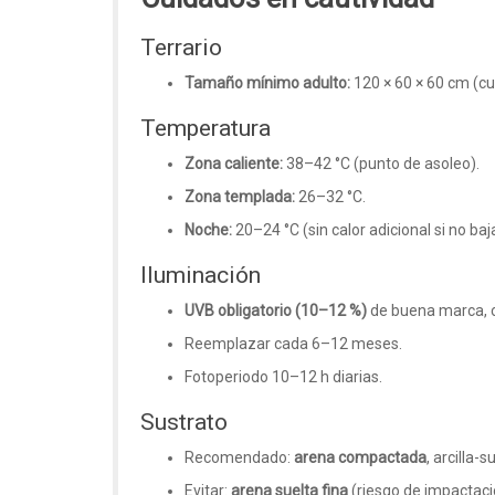
Terrario
Tamaño mínimo adulto:
120 × 60 × 60 cm (c
Temperatura
Zona caliente:
38–42 °C (punto de asoleo).
Zona templada:
26–32 °C.
Noche:
20–24 °C (sin calor adicional si no baj
Iluminación
UVB obligatorio (10–12 %)
de buena marca, cu
Reemplazar cada 6–12 meses.
Fotoperiodo 10–12 h diarias.
Sustrato
Recomendado:
arena compactada
, arcilla-
Evitar:
arena suelta fina
(riesgo de impactació