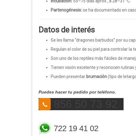
Incubación:
55–75 días aprox., a 28–31 °C.
Partenogénesis:
se ha documentado en caso
Datos de interés
Se les llama “dragones barbudos” por su ca
Regulan el color de su piel para controlar l
Son uno de los reptiles más fáciles de manejar
Tienen visión excelente y reconocen rutinas y
Pueden presentar
brumación
(tipo de letarg
Puedes hacer tu pedido por teléfono.
856 50 73 92
722 19 41 02