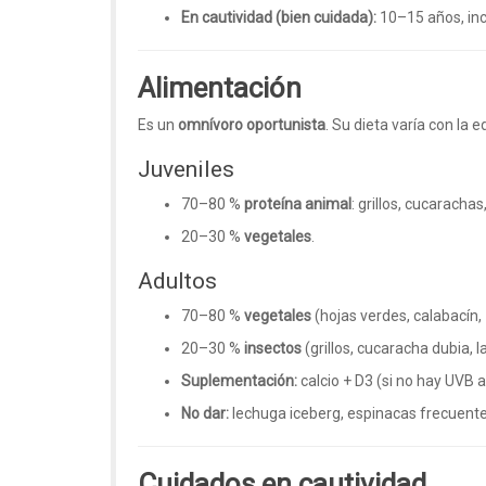
En cautividad (bien cuidada):
10–15 años, inc
Alimentación
Es un
omnívoro oportunista
. Su dieta varía con la e
Juveniles
70–80 %
proteína animal
: grillos, cucarach
20–30 %
vegetales
.
Adultos
70–80 %
vegetales
(hojas verdes, calabacín, 
20–30 %
insectos
(grillos, cucaracha dubia, 
Suplementación:
calcio + D3 (si no hay UVB 
No dar:
lechuga iceberg, espinacas frecuentes,
Cuidados en cautividad