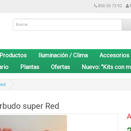
856 50 73 92
 Productos
Iluminación / Clima
Accesorios
ario
Plantas
Ofertas
Nuevo: "Kits con m
Red
arbudo super Red