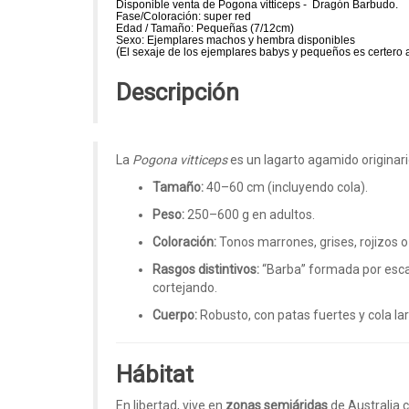
Disponible venta de Pogona vitticeps - Dragón Barbudo.
Fase/Coloración: super red
Edad / Tamaño: Pequeñas (7/12cm)
Sexo: Ejemplares machos y hembra disponibles
(
El sexaje de los ejemplares babys y pequeños es certero a
Descripción
La
Pogona vitticeps
es un lagarto agamido originar
Tamaño:
40–60 cm (incluyendo cola).
Peso:
250–600 g en adultos.
Coloración:
Tonos marrones, grises, rojizos o
Rasgos distintivos:
“Barba” formada por esca
cortejando.
Cuerpo:
Robusto, con patas fuertes y cola la
Hábitat
En libertad, vive en
zonas semiáridas
de Australia c