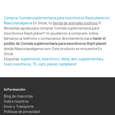
Comprar Comida suplementaria para insectivoros Repti planet en
Mascotasalgama
En Stock, tu
tienda de animales exóticos
!!!.
Necesitas ayuda para comprar Comida suplementaria para
insectivoros Repti planet? te ayudamos a comprarlo online,
llámanos al teléfono o contactanos directamente para
hacer el
pedido de Comida suplementaria para insectivoros Repti planet
desde Mascotasalgama.com. Este producto se encuentra En
Stock
Etiquetas:
suplemento
,
insectivoro
,
dieta
,
diet
,
supplementary
,
feed
,
insectivore
,
75
,
repti
,
planet
,
reptiplanet
Información
Blog de mascotas
Sobre nosotros
Envío y Transporte
Políticas de privacidad