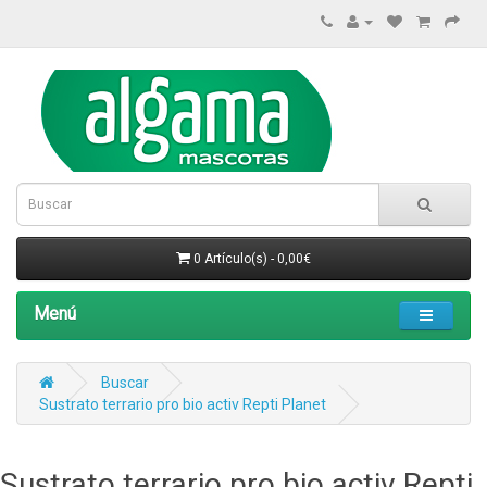
0 Artículo(s) - 0,00€
Menú
Buscar
Sustrato terrario pro bio activ Repti Planet
Sustrato terrario pro bio activ Repti