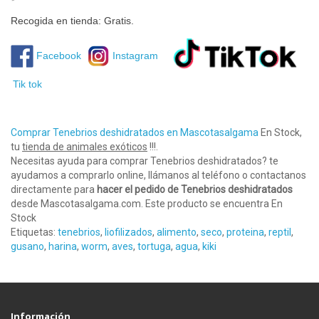
Recogida en tienda: Gratis.
Facebook
Instagram
Tik tok
Comprar Tenebrios deshidratados en Mascotasalgama
En Stock,
tu
tienda de animales exóticos
!!!.
Necesitas ayuda para comprar Tenebrios deshidratados? te
ayudamos a comprarlo online, llámanos al teléfono o contactanos
directamente para
hacer el pedido de Tenebrios deshidratados
desde Mascotasalgama.com. Este producto se encuentra En
Stock
Etiquetas:
tenebrios
,
liofilizados
,
alimento
,
seco
,
proteina
,
reptil
,
gusano
,
harina
,
worm
,
aves
,
tortuga
,
agua
,
kiki
Información