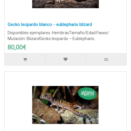
Gecko leopardo blanco - eublepharis blizard
Disponibles ejemplares :HembrasTamaño/Edad:Fases/
Mutación: BlizardGecko leopardo – Eublepharis..
80,00€